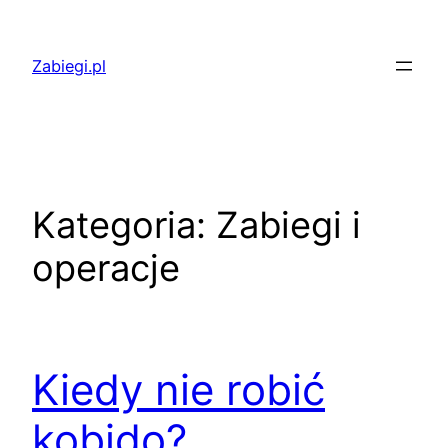
Przejdź
do
Zabiegi.pl
treści
Kategoria:
Zabiegi i
operacje
Kiedy nie robić
kobido?