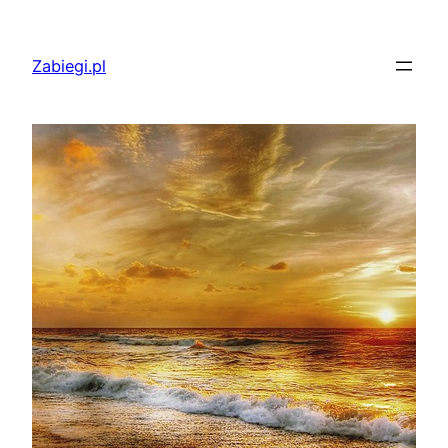
Przejdź
do
Zabiegi.pl
treści