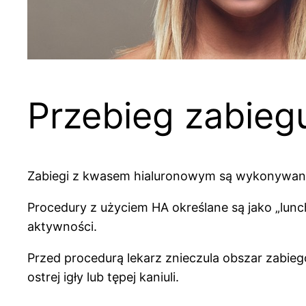
Przebieg zabie
Zabiegi z kwasem hialuronowym są wykonywane w
Procedury z użyciem HA określane są jako „lunc
aktywności.
Przed procedurą lekarz znieczula obszar zabie
ostrej igły lub tępej kaniuli.