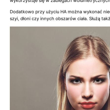
wykorzystuje się w zabiegach wolumetrycznych,
Dodatkowo przy użyciu HA można wykonać nieo
szyi, dłoni czy innych obszarów ciała. Służą t