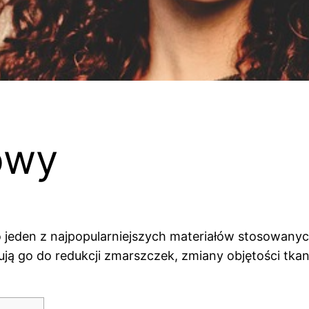
owy
to jeden z najpopularniejszych materiałów stosowany
ą go do redukcji zmarszczek, zmiany objętości tkanek