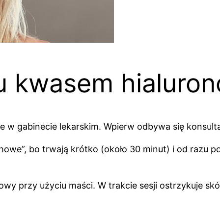
gu kwasem hialuro
 gabinecie lekarskim. Wpierw odbywa się konsultacj
howe”, bo trwają krótko (około 30 minut) i od razu
gowy przy użyciu maści. W trakcie sesji ostrzykuje 