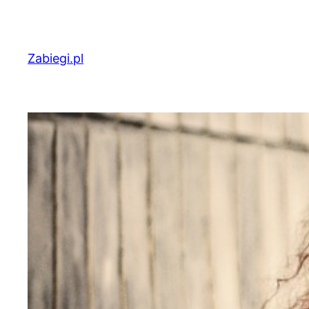
Przejdź
do
treści
Zabiegi.pl