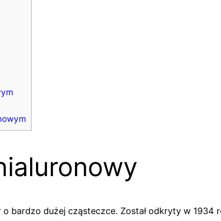
wym
onowym
hialuronowy
 o bardzo dużej cząsteczce. Został odkryty w 1934 ro