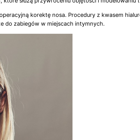
 które służą przywróceniu objętości i modelowaniu 
peracyjną korektę nosa. Procedury z kwasem hialu
akże do zabiegów w miejscach intymnych.