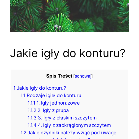
Jakie igły do konturu?
Spis Treści
[
schowaj
]
1
Jakie igły do konturu?
1.1
Rodzaje igieł do konturu
1.1.1
1. Igły jednorazowe
1.1.2
2. Igły z grupą
1.1.3
3. Igły z płaskim szczytem
1.1.4
4. Igły z zaokrąglonym szczytem
1.2
Jakie czynniki należy wziąć pod uwagę