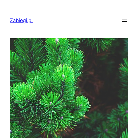
Przejdź
do
Zabiegi.pl
treści