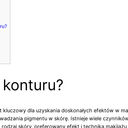
ru?
o konturu?
t kluczowy dla uzyskania doskonałych efektów w mak
owadzania pigmentu w skórę. Istnieje wiele czynnik
k rodzaj skóry, preferowany efekt i technika makija