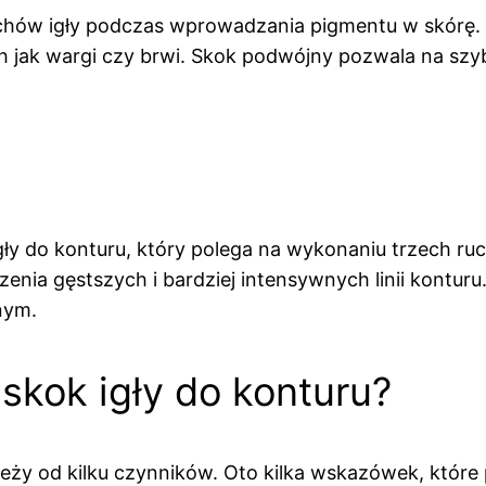
ów igły podczas wprowadzania pigmentu w skórę. T
h jak wargi czy brwi. Skok podwójny pozwala na szyb
gły do konturu, który polega na wykonaniu trzech 
enia gęstszych i bardziej intensywnych linii konturu.
nym.
skok igły do konturu?
leży od kilku czynników. Oto kilka wskazówek, któ