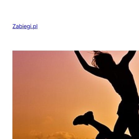
Przejdź
do
treści
Zabiegi.pl