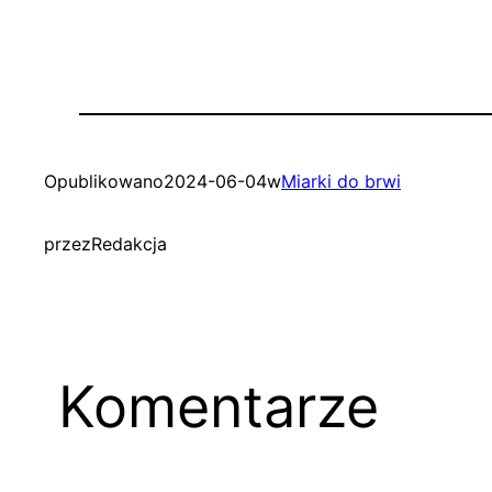
Opublikowano
2024-06-04
w
Miarki do brwi
przez
Redakcja
Komentarze