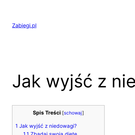
Przejdź
do
treści
Zabiegi.pl
Jak wyjść z ni
Spis Treści
[
schowaj
]
1
Jak wyjść z niedowagi?
1.1
Zbadaj swoją dietę