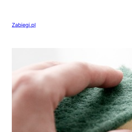
Przejdź
do
treści
Zabiegi.pl