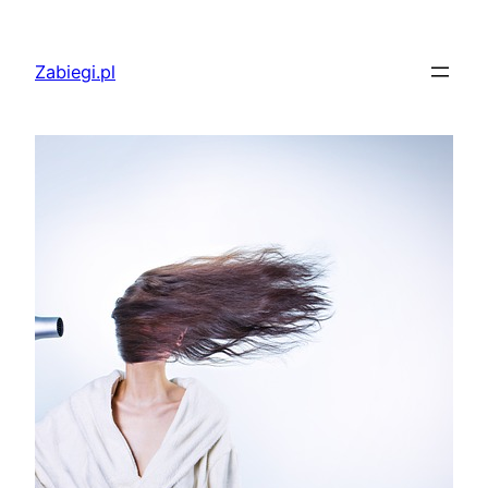
Przejdź
do
Zabiegi.pl
treści