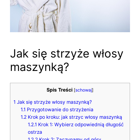
Jak się strzyże włosy
maszynką?
Spis Treści
[
schowaj
]
1
Jak się strzyże włosy maszynką?
1.1
Przygotowanie do strzyżenia
1.2
Krok po kroku: jak strzyc włosy maszynką
1.2.1
Krok 1: Wybierz odpowiednią długość
ostrza
1.2.2
Krok 2: Zaczynamy od góry