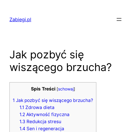
Przejdź
do
Zabiegi.pl
treści
Jak pozbyć się
wiszącego brzucha?
Spis Treści
[
schowaj
]
1
Jak pozbyć się wiszącego brzucha?
1.1
Zdrowa dieta
1.2
Aktywność fizyczna
1.3
Redukcja stresu
1.4
Sen i regeneracja