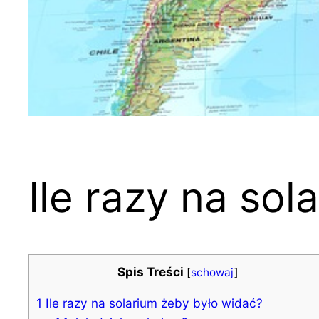
Ile razy na so
Spis Treści
[
schowaj
]
1
Ile razy na solarium żeby było widać?