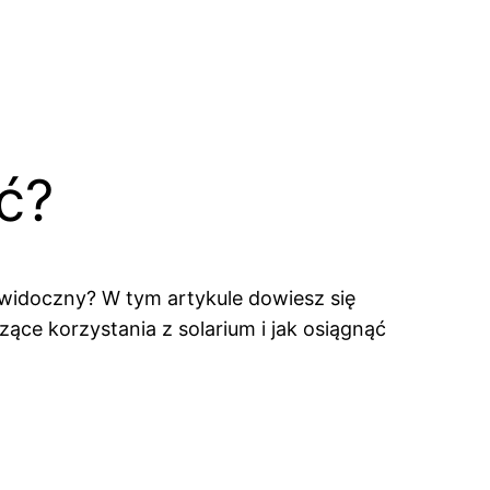
ać?
ył widoczny? W tym artykule dowiesz się
ące korzystania z solarium i jak osiągnąć