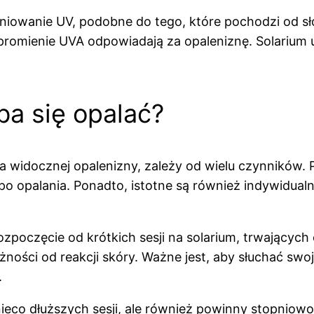
ieniowanie UV, podobne do tego, które pochodzi od s
promienie UVA odpowiadają za opaleniznę. Solarium 
eba się opalać?
nia widocznej opalenizny, zależy od wielu czynników
o opalania. Ponadto, istotne są również indywidualn
rozpoczęcie od krótkich sesji na solarium, trwających
ości od reakcji skóry. Ważne jest, aby słuchać swoje
.
ieco dłuższych sesji, ale również powinny stopniowo