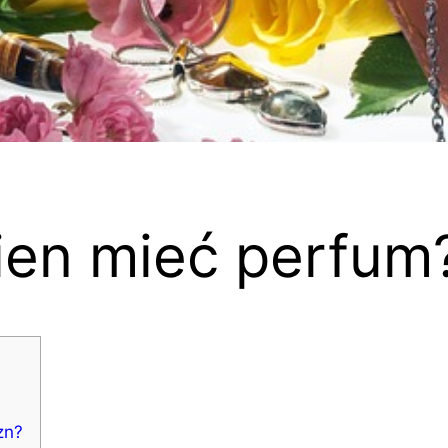
nien mieć perfum
zn?