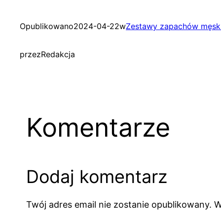
Opublikowano
2024-04-22
w
Zestawy zapachów męsk
przez
Redakcja
Komentarze
Dodaj komentarz
Twój adres email nie zostanie opublikowany.
W