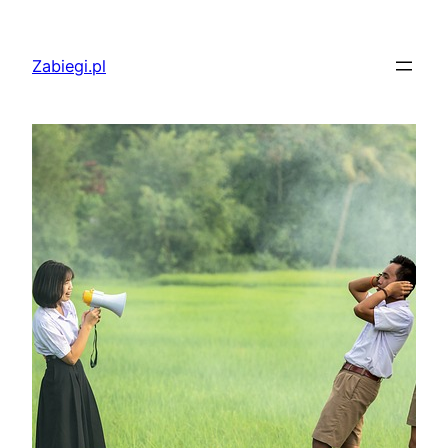
Przejdź
do
Zabiegi.pl
treści