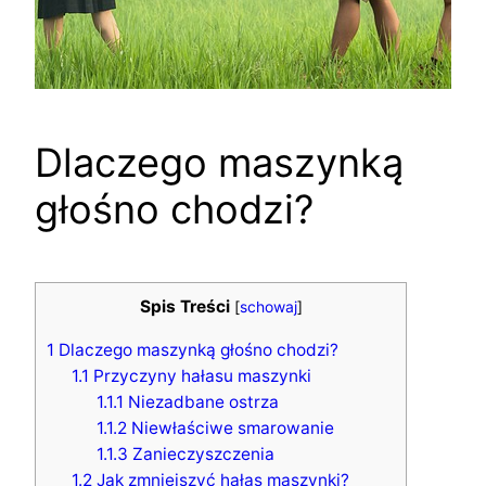
Dlaczego maszynką
głośno chodzi?
Spis Treści
[
schowaj
]
1
Dlaczego maszynką głośno chodzi?
1.1
Przyczyny hałasu maszynki
1.1.1
Niezadbane ostrza
1.1.2
Niewłaściwe smarowanie
1.1.3
Zanieczyszczenia
1.2
Jak zmniejszyć hałas maszynki?