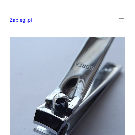
Przejdź
do
Zabiegi.pl
treści