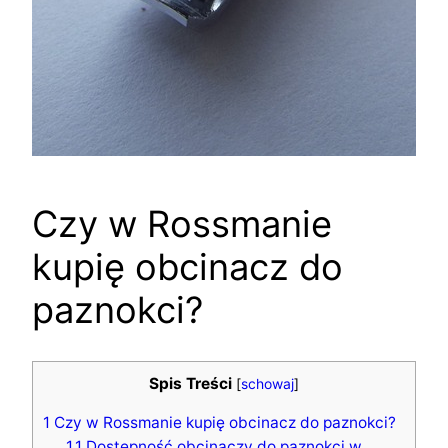
Czy w Rossmanie
kupię obcinacz do
paznokci?
Spis Treści
[
schowaj
]
1
Czy w Rossmanie kupię obcinacz do paznokci?
1.1
Dostępność obcinaczy do paznokci w