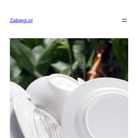
Przejdź
do
Zabiegi.pl
treści