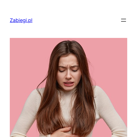
Przejdź
do
Zabiegi.pl
treści