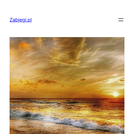
Przejdź
do
Zabiegi.pl
treści