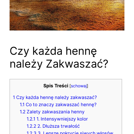
Czy każda hennę
należy Zakwaszać?
Spis Treści
[
schowaj
]
1
Czy każda hennę należy zakwaszać?
1.1
Co to znaczy zakwaszać hennę?
1.2
Zalety zakwaszania henny
1.2.1
1. Intensywniejszy kolor
1.2.2
2. Dłuższa trwałość
1.2.3
3. Lepsze pokrycie siwych włosów