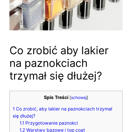
Co zrobić aby lakier
na paznokciach
trzymał się dłużej?
Spis Treści
[
schowaj
]
1
Co zrobić, aby lakier na paznokciach trzymał
się dłużej?
1.1
Przygotowanie paznokci
1.2
Warstwy bazowe i top coat