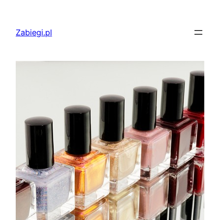
Przejdź
do
Zabiegi.pl
treści