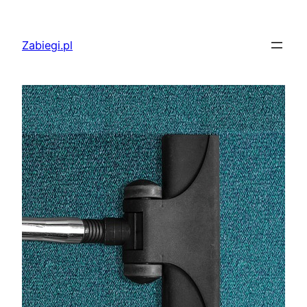
Przejdź
do
Zabiegi.pl
treści