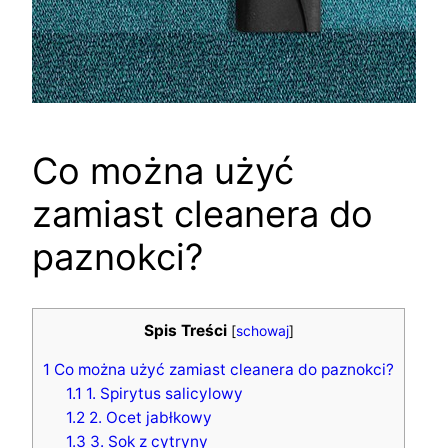
Co można użyć
zamiast cleanera do
paznokci?
Spis Treści
[
schowaj
]
1
Co można użyć zamiast cleanera do paznokci?
1.1
1. Spirytus salicylowy
1.2
2. Ocet jabłkowy
1.3
3. Sok z cytryny