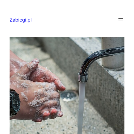
Przejdź
do
Zabiegi.pl
treści