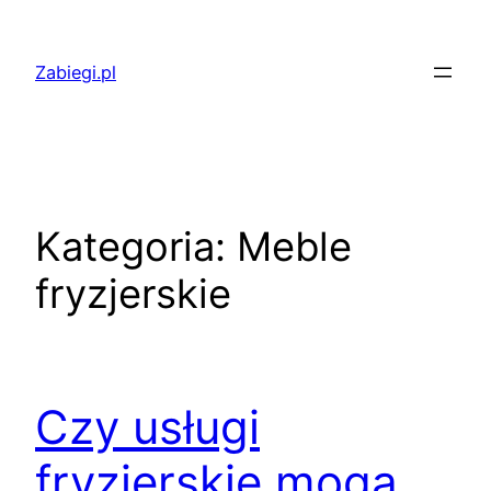
Przejdź
do
Zabiegi.pl
treści
Kategoria:
Meble
fryzjerskie
Czy usługi
fryzjerskie mogą